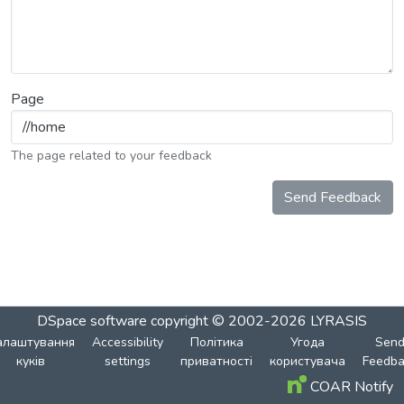
Page
The page related to your feedback
Send Feedback
DSpace software
copyright © 2002-2026
LYRASIS
алаштування
Accessibility
Політика
Угода
Sen
куків
settings
приватності
користувача
Feedba
COAR Notify