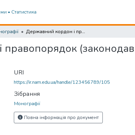
ями
Статистика
нографії
Державний кордон і правопорядок (законодавство, теорія, практика)
 правопорядок (законодавст
URI
https://ir.nam.edu.ua/handle/123456789/105
Зібрання
Монографії
Повна інформація про документ