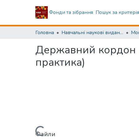
Фонди та зібрання
Пошук за критері
Головна
Навчальні наукові видання
Мо
Державний кордон і
практика)
Файли