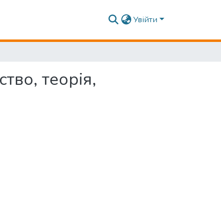
Увійти
во, теорія,