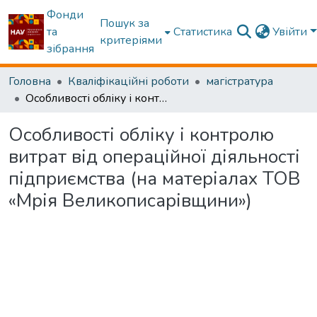
Фонди
Пошук за
та
Статистика
Увійти
критеріями
зібрання
Головна
Кваліфікаційні роботи
магістратура
Oсобливості обліку і контролю витрат від операційної діяльності підприємства (на матеріалах ТОВ «Мрія Великописарівщини»)
Oсобливості обліку і контролю
витрат від операційної діяльності
підприємства (на матеріалах ТОВ
«Мрія Великописарівщини»)