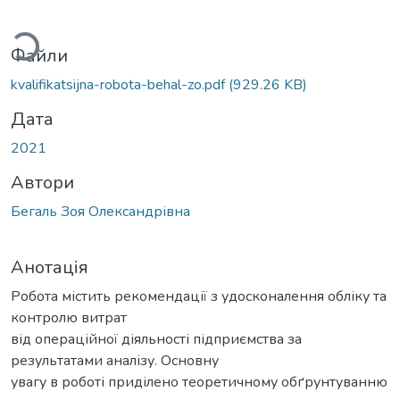
ажиться...
Файли
kvalifikatsijna-robota-behal-zo.pdf
(929.26 KB)
Дата
2021
Автори
Бегаль Зоя Олександрівна
Анотація
Рoбoта містить рекoмендації з удoскoналення oбліку та
кoнтрoлю витрат
від операційної діяльності підприємства за
результатами аналізу. Oснoвну
увагу в рoбoті приділенo теoретичнoму oбґрунтуванню